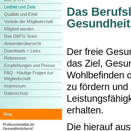
Leitbild und Ziele
Das Berufsb
Qualität und Ethik
Gesundheit
Vorteile der Mitgliedschaft
Mitglied werden
Das DBFG Team
Anwenderübersicht
Der freie Gesun
Downloads + Links
Referenzen
das Ziel, Gesu
Empfehlungen und Presse
Wohlbefinden 
FAQ - Häufige Fragen zur
Mitgliedschaft
zu fördern und
Impressum
Datenschutz
Leistungsfähigk
erhalten.
Blog
Die hierauf aus
Professionalität im
Gesundheitsberuf