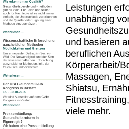
Wie erkennt man Qualität?
Leistungen erf
Gesundheitsberufe und -methoden
gibt es viele. Für Laien und selbst
auch für Fachleute ist es nicht immer
unabhängig v
einfach, die Unterschiede zu erkennen
und die Qualität oder Eignung einer
Methode einzuschätzen.
Gesundheitszus
Weiterlesen …
und basieren au
Wissenschaftliche Erforschung
ganzheitlicher Methoden
Möglichkeiten und Grenzen
beruflichen Au
Unser neuester Beitrag im Secret-
Wiki: Die Notwendigkeit und der Sinn
der wissenschaftlichen Erforschung
Körperarbeit/B
ganzheitlicher Methoden, inkl. der
freien Gesundheitsberufe.
Massagen, Ener
Weiterlesen …
Der DBFG auf dem GAIA
Shiatsu, Ernäh
Kongress in Rastatt
18. - 19.10.2014
Fitnesstrainin
Wir sind Aussteller auf dem GAIA
Kongress in Rastatt!
Weiterlesen …
viele mehr.
Pressemitteilung:
Gesundheitsreform in
Eigenregie?
Wir haben eine Pressemitteilung