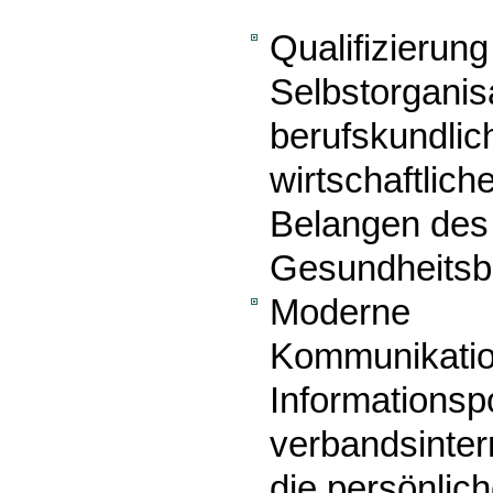
Qualifizierun
Selbstorganisa
berufskundlich
wirtschaftlich
Belangen des 
Gesundheitsb
Moderne
Kommunikatio
Informationspo
verbandsinte
die persönlic