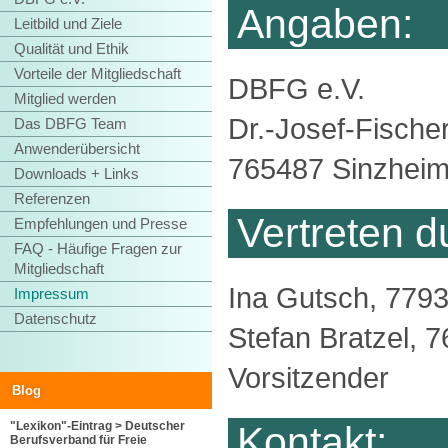
Angaben:
Leitbild und Ziele
Qualität und Ethik
Vorteile der Mitgliedschaft
DBFG e.V.
Mitglied werden
Dr.-Josef-Fischer
Das DBFG Team
Anwenderübersicht
765487 Sinzhei
Downloads + Links
Referenzen
Vertreten d
Empfehlungen und Presse
FAQ - Häufige Fragen zur
Mitgliedschaft
Ina Gutsch, 7793
Impressum
Datenschutz
Stefan Bratzel, 7
Vorsitzender
Blog
"Lexikon"-Eintrag > Deutscher
Kontakt:
Berufsverband für Freie