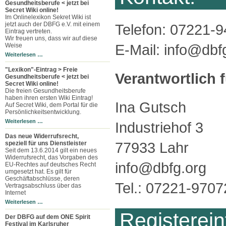
Gesundheitsberufe < jetzt bei
Secret Wiki online!
Im Onlinelexikon Sekret Wiki ist
jetzt auch der DBFG e.V. mit einem
Telefon: 07221-
Eintrag vertreten.
Wir freuen uns, dass wir auf diese
E-Mail: info@dbf
Weise
Weiterlesen …
"Lexikon"-Eintrag > Freie
Verantwortlich 
Gesundheitsberufe < jetzt bei
Secret Wiki online!
Die freien Gesundheitsberufe
haben ihren ersten Wiki Eintrag!
Ina Gutsch
Auf Secret Wiki, dem Portal für die
Persönlichkeitsentwicklung.
Weiterlesen …
Industriehof 3
Das neue Widerrufsrecht,
77933 Lahr
speziell für uns Dienstleister
Seit dem 13.6.2014 gilt ein neues
Widerrufsrecht, das Vorgaben des
info@dbfg.org
EU-Rechtes auf deutsches Recht
umgesetzt hat. Es gilt für
Geschäftabschlüsse, deren
Tel.: 07221-970
Vertragsabschluss über das
Internet
Weiterlesen …
Registerein
Der DBFG auf dem ONE Spirit
Festival im Karlsruher